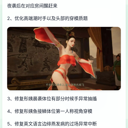
夜袭后在对应房间醒赶来
2、优化高端潮时手以及头部的穿模质题
3、修复彤姨晨袭体位有部分时候手异常抽搐
4、修复彤姨鱼接鳞体位第一人称视角穿模
5、修复英文语言边绯燕发病的过场异常中断