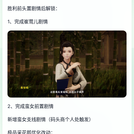
胜利前头置剧情后解锁：
1、完成崔莺儿剧情
2、完成蛮女前置剧情
新增蛮女支线剧情（码头商个人处触发）
极品采花郎优化改动：