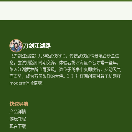
刀剑江湖路
《刀剑江湖路》乃5款武侠RPG，传统武侠剧情景混合沙盒信
息，尝试横版即时期交锋。体验者扮演海量个名寻常一些年，
陷入江湖武林所血雨腥风，数位于纷争中变即侠名，搅动天气
面宏势，成为万员敬仰的大侠。》》》订阅创意对着工坊网红
modern体验倍增！
快速导航
产品详情
游玩教程
现在下载