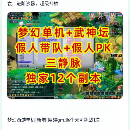
袁，进阶沙暴，超级神柚
梦幻西游单机
[新增[阻碍gm.逐个天可挑战1次