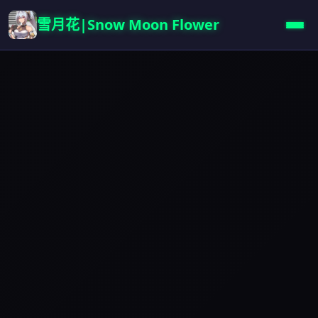
雪月花|Snow Moon Flower