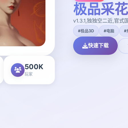
极品采花
v1.3.1,独独空二近,官
#极品3D
#电脑
#
快速下载
500K
玩家