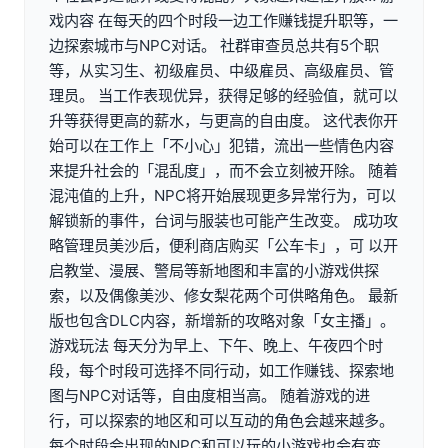
戏内容 在每天的四个时段一边工作赚钱提升职等，一
边探索城市与NPC对话。 社群审查员总共有5个职
等，从实习生、初级雇员、中级雇员、高级雇员、管
理员。 当工作表现优异，获得足够的经验值，就可以
升等获得更高的薪水，与更高的自由度。 这代表你开
始可以在工作上「不小心」犯错，流出一些情色内容
来提升社会的「混乱度」，而不会立刻被开除。 随着
混沌值的上升，NPC将开始展现更多异常行为，可以
解锁新的事件，台词与服装也可能产生改变。 成功攻
略管理员美沙后，便利商店购买「公车卡」，可 以开
启教堂、漫展、警局等新地图和丰富的小游戏供探
索，以及偶像美沙、修女梨花两个可供略角色。 最新
版也包含DLC内容，新增新的攻略对象「女主播」。
游戏玩法 每天分为早上、下午、晚上、午夜四个时
段，每个时段可选择不同行动，如工作赚钱、探索地
图与NPC对话等，自由度相当高。 随着游戏的进
行，可以探索的地区和可以互动的角色会越来越多。
每个时段会出现的NPC和可以玩的小游戏也会有变