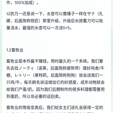
作，100%加成）。
以防万一还是说一下，水壶可以像锤子一样在ザナ（扎
娜，后面简称铁匠）那里升级，升级后长按蓄力可以批
量浇水，最强的水壶可以一次浇5*5。
1.2畜牧业
畜牧业是本作最不赚钱，用时最久的一个系统。我们要
先去找ノーティ（诺蒂，后面简称建筑师）建好鸡舍/牛
棚，レトリー（莱特莉，后面简称狗狗）就会送我们一
只鸡/牛，每天刷毛说话增加它的好感度，成年动物就会
给我们产蛋/奶。因为我们后期制作的很多料理都需要用
到蛋奶，所以非必要的话别卖。
畜牧业的等级变高后，我们给女主们送礼会获得一定的