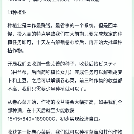
1.1种植业
种植业是本作最赚钱，最省事的一个系统，但是回本
慢，投入高的特点导致我们在大前期只要完成规定的种
植任务即可，十天左右解锁卷心菜后，再开始大批量种
植作物。
开局我们会收到一些芜菁的种子，收获后给ビスティ
（碧丝蒂，后面简称镇长女儿）完成任务可以解锁胡萝
卜和土豆，之后可以解锁卷心菜，前三种作物的收益都
不高，我们只需要少量种植就可以了。
从卷心菜开始，作物的收益将会大幅提高，如果我们全
部种满，在十天后就至少能收获
15*15*840=189000G，初步实现经济自由。
收获第一批卷心菜后，我们就可以种植草莓和其他作物