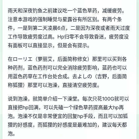
雨天和深夜钓鱼之前建议吃一个蓝色草药，减缓疲劳。
注意本游戏的强制睡觉与星露谷有所区别。有两个条
件，一是到第二天凌晨6点，二是因为深夜或者雨天过度
工作导致疲劳度过高。Hp归零不会导致昏迷，疲劳度没
有面板可以直接显示，但是会有提示。
在ローリエ（萝丽艾，后面简称修女）那里可以买到各
种药剂，蓝色药剂可以完全消除疲劳影响，蓝药也可以
用蓝色药草在工作台处合成。去よしの（吉野，后面简
称狐狸）那里可以泡澡，直接清空疲劳度。
说到泡澡，就简单介绍一下澡堂。每次只花100G就可以
直接把hp回满，可以先磕一个绿色草药提高最大hp再
泡。泡澡不仅是非常便宜的回复hp手段，而且可以加狐
狸的好感度，而狐狸的好感度是最难加的，建议每天都
泡。