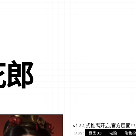
花郎
v1.3.1,式推离开启,官方层
TAGS:
极品3D
电脑
角色